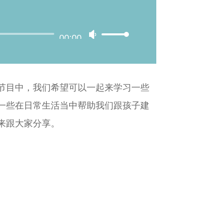
00:00
Use
Up/Down
Arrow
节目中，我们希望可以一起来学习一些
keys
一些在日常生活当中帮助我们跟孩子建
to
来跟大家分享。
increase
or
decrease
volume.