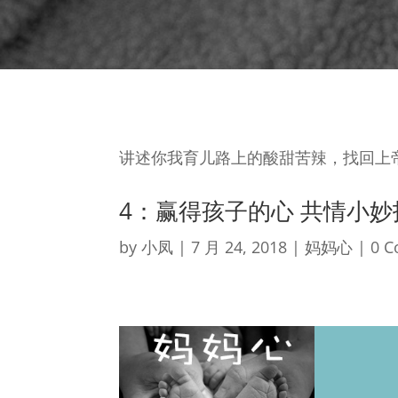
讲述你我育儿路上的酸甜苦辣，找回上
4：赢得孩子的心 共情小妙
by
小凤
|
7 月 24, 2018
|
妈妈心
| 0 