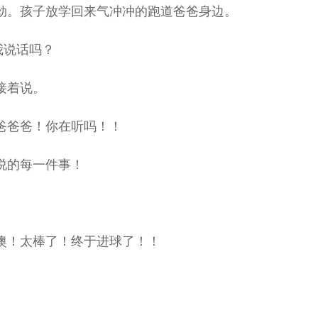
劲。孩子放学回来气冲冲的跑道爸爸身边。
我说话吗？
接着说。
爸爸爸！你在听吗！！
说的每一件事！
噢！太棒了！终于进球了！！