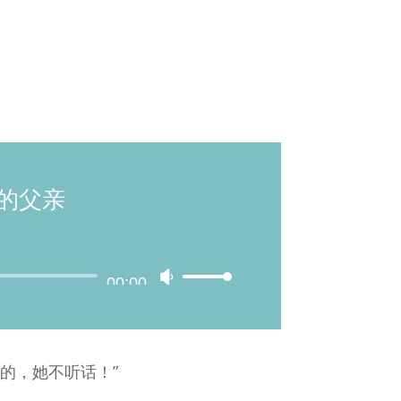
我的父亲
00:00
Use
Up/Down
Arrow
的，她不听话！”
keys