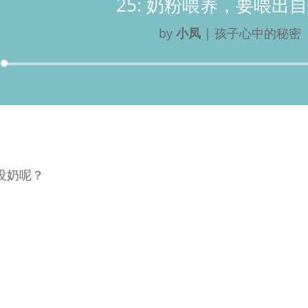
25: 奶粉喂养，要喂出
by
小凤
|
孩子心中的秘密
Audio
Player
没奶呢？