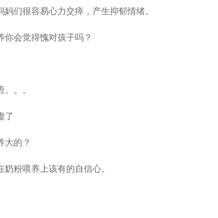
妈妈们很容易心力交瘁，产生抑郁情绪。
养你会觉得愧对孩子吗？
语。。。
虚了
养大的？
在奶粉喂养上该有的自信心。