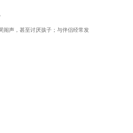
keys
to
。
increase
哭闹声，甚至讨厌孩子；与伴侣经常发
or
decrease
volume.