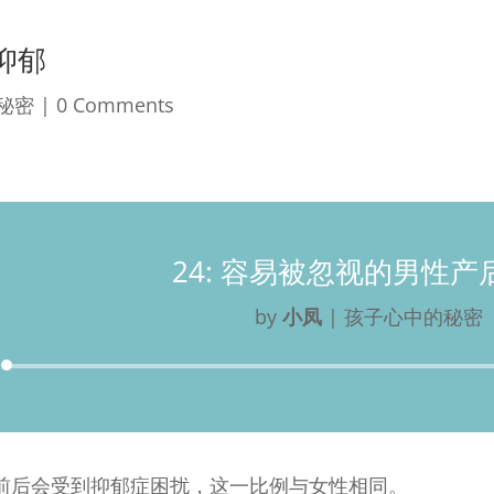
抑郁
秘密
| 0 Comments
24: 容易被忽视的男性产
by
小凤
|
孩子心中的秘密
Audio
Player
前后会受到抑郁症困扰，这一比例与女性相同。